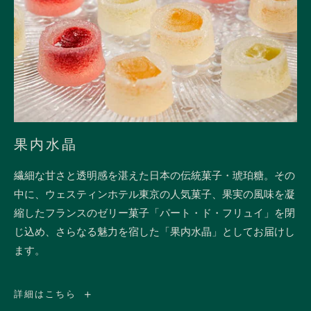
果内水晶
繊細な甘さと透明感を湛えた日本の伝統菓子・琥珀糖。その
中に、ウェスティンホテル東京の人気菓子、果実の風味を凝
縮したフランスのゼリー菓子「パート・ド・フリュイ」を閉
じ込め、さらなる魅力を宿した「果内水晶」としてお届けし
ます。
果
詳細はこちら
内