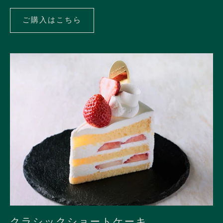
ご購入はこちら
ご
購
入
は
こ
ち
ら
クラシックショートケーキ