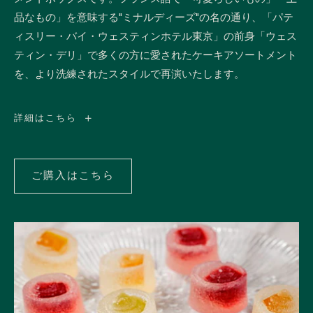
品なもの」を意味する"ミナルディーズ"の名の通り、「パテ
ィスリー・バイ・ウェスティンホテル東京」の前身「ウェス
ティン・デリ」で多くの方に愛されたケーキアソートメント
を、より洗練されたスタイルで再演いたします。
ミ
詳細はこちら
ナ
ル
デ
ィ
ー
ご購入はこちら
ズ
ご
購
入
は
こ
ち
ら